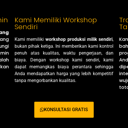
min
Kami Memiliki Workshop
Tr
Sendiri
Ta
yang
ang
Ka
Kami memiliki
workshop produksi milik sendiri
,
ungi
ba
bukan pihak ketiga. Ini memberikan kami kontrol
amin
pro
penuh atas kualitas, waktu pengerjaan, dan
alah
And
biaya. Dengan workshop kami sendiri, kami
ikan
dip
dapat memangkas biaya perantara sehingga
int
Anda mendapatkan harga yang lebih kompetitif
wuj
tanpa mengorbankan kualitas.
tot
KONSULTASI GRATIS