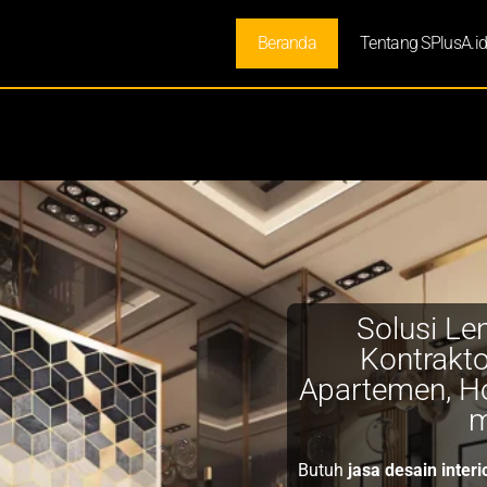
Beranda
Tentang SPlusA.i
Solusi Le
Kontrakto
Apartemen, Ho
m
Butuh
jasa desain interi