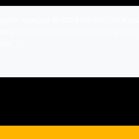
 ANDA ADALAH BUKTI KESUKSESAN KAM
AN RUANG YANG SESUAI DENGAN KEBU
DA."