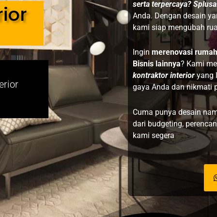
serta terpercaya?
Splusa
rior
Anda. Dengan desain yan
kami siap mengubah rua
Ingin
merenovasi ruma
Bisnis lainnya
? Kami m
kontraktor interior
yang 
erior
gaya Anda dan nikmati 
Cuma punya desain nam
dari budgeting, perenc
kami segera