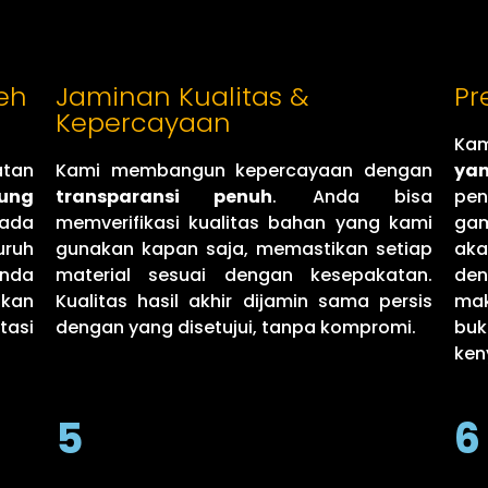
eh
Jaminan Kualitas &
Pr
Kepercayaan
Ka
atan
Kami membangun kepercayaan dengan
ya
ung
transparansi penuh
. Anda bisa
pe
ada
memverifikasi kualitas bahan yang kami
gam
uruh
gunakan kapan saja, memastikan setiap
aka
Anda
material sesuai dengan kesepakatan.
de
ikan
Kualitas hasil akhir dijamin sama persis
mak
tasi
dengan yang disetujui, tanpa kompromi.
buk
ken
5
6