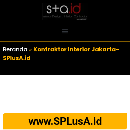
Beranda
»
Kontraktor Interior Jakarta-
SPlusA.id
www.SPLusA.id