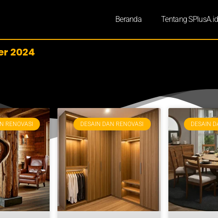
Beranda
Tentang SPlusA.i
er 2024
N RENOVASI
DESAIN DAN RENOVASI
DESAIN D