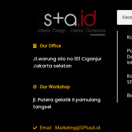
Ko
Our Office
Po
De
Jl.warung silo no.101 Ciganjur
In
Jakarta selatan
Ko
SP
Our Workshop
Bl
jl. Putera gelatik II pamulang
tangsel
Email : Marketing@SPlusA.id