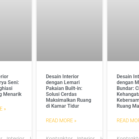
rior
Desain Interior
Desain Int
ya Seni:
dengan Lemari
dengan M
ghiasi
Pakaian Built-in:
Bundar: C
g Menarik
Solusi Cerdas
Kehangat
Maksimalkan Ruang
Kebersam
di Kamar Tidur
Ruang Ma
E »
READ MORE »
READ MOR
r_Interior_Jakarta
Kontraktor_Interior_Jakarta
Kontrakt