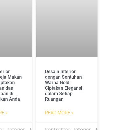
erior
Desain Interior
eja Makan
dengan Sentuhan
iptakan
Warna Gold:
an dan
Ciptakan Elegansi
aan di
dalam Setiap
kan Anda
Ruangan
E »
READ MORE »
or_Interior_Jakarta
Kontraktor_Interior_Jakarta