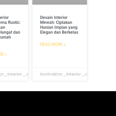
erior
Desain Interior
ma Rustic:
Mewah: Ciptakan
kan
Hunian Impian yang
Hangat dan
Elegan dan Berkelas
 Rumah
READ MORE »
E »
or_Interior_Jakarta
Kontraktor_Interior_Jakarta