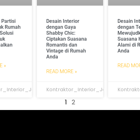
 Partisi
Desain Interior
Desain Int
uk Rumah
dengan Gaya
dengan Te
 Solusi
Shabby Chic:
Mewujud
tuk
Ciptakan Suasana
Suasana 
alkan
Romantis dan
Alami di
Vintage di Rumah
Anda
Anda
E »
READ MOR
READ MORE »
r_Interior_Jakarta
Kontraktor_Interior_Jakarta
Kontrakt
1
2