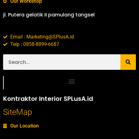
Our Workshop
jl. Putera gelatik II pamulang tangsel
Email : Marketing@SPlusA.id
Telp : 0858-8899-6687
Portofolio SPlusA.id Jasa Desain Interior dan Kontraktor Interior
Kontraktor Interior SPLusA.id
SiteMap
Our Location