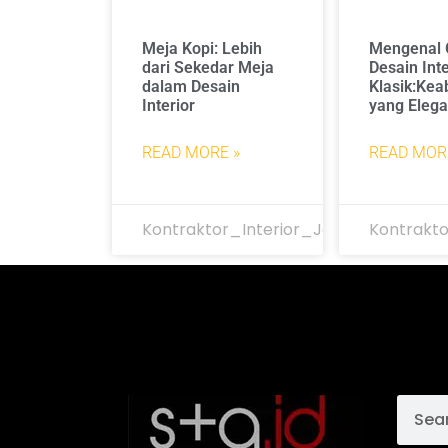
Meja Kopi: Lebih
Mengenal 
dari Sekedar Meja
Desain Inte
dalam Desain
Klasik:Kea
Interior
yang Eleg
READ MORE »
READ MOR
Kontraktor_Interior_Jakarta
Kontrakto