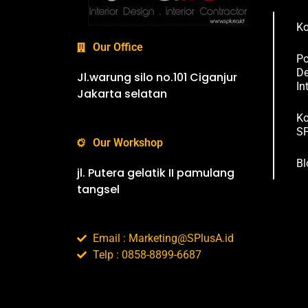
Ko
Our Office
Po
De
Jl.warung silo no.101 Ciganjur
In
Jakarta selatan
Ko
SP
Our Workshop
Bl
jl. Putera gelatik II pamulang
tangsel
Email : Marketing@SPlusA.id
Telp : 0858-8899-6687