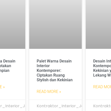
a Desain
Palet Warna Desain
Desain Int
iptakan
Interior
Kontempo
mpian
Kontemporer:
Kekinian 
Ciptakan Ruang
Lekang W
Stylish dan Kekinian
E »
READ MOR
READ MORE »
r_Interior_Jakarta
Kontraktor_Interior_Jakarta
Kontrakt