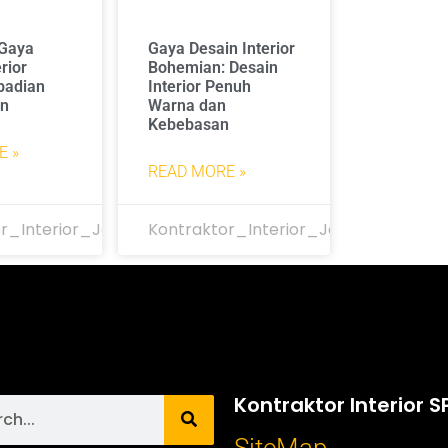
Gaya
Gaya Desain Interior
rior
Bohemian: Desain
badian
Interior Penuh
an
Warna dan
Kebebasan
E »
READ MORE »
r_Interior_Jakarta
Kontraktor_Interior_Jakarta
Kontraktor Interior S
SiteMap