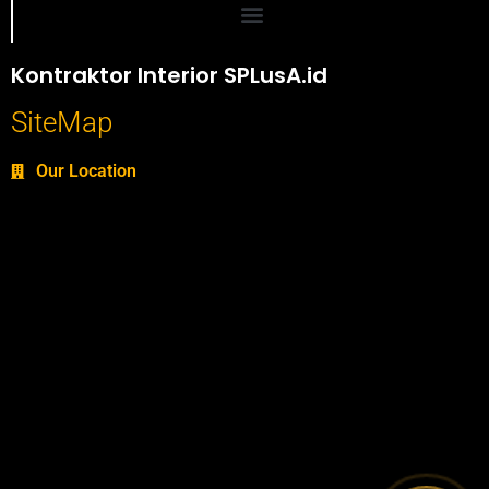
Portofolio SPlusA.id Jasa Desain Interior dan Kontraktor Interior
Kontraktor Interior SPLusA.id
SiteMap
Our Location