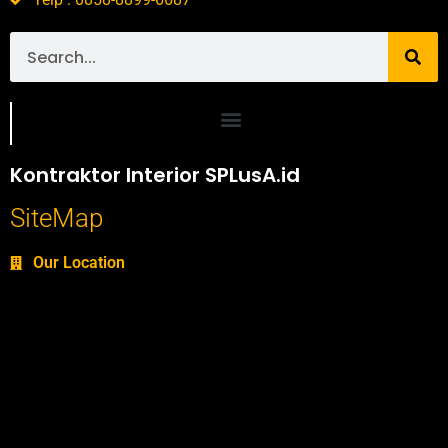
Portofolio SPlusA.id Jasa Desain Interior dan Kontraktor Interior
Kontraktor Interior SPLusA.id
SiteMap
Our Location