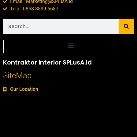
Email : Marketing@SPlusA.id
Telp : 0858-8899-6687
Portofolio SPlusA.id Jasa Desain Interior dan Kontraktor Interior
Kontraktor Interior SPLusA.id
SiteMap
Our Location