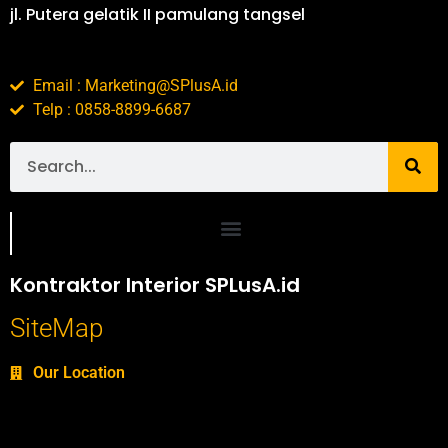
jl. Putera gelatik II pamulang tangsel
Email : Marketing@SPlusA.id
Telp : 0858-8899-6687
Portofolio SPlusA.id Jasa Desain Interior dan Kontraktor Interior
Kontraktor Interior SPLusA.id
SiteMap
Our Location