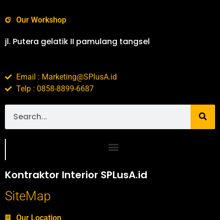
Our Workshop
jl. Putera gelatik II pamulang tangsel
Email : Marketing@SPlusA.id
Telp : 0858-8899-6687
Portofolio SPlusA.id Jasa Desain Interior dan Kontraktor Interior
Kontraktor Interior SPLusA.id
SiteMap
Our Location