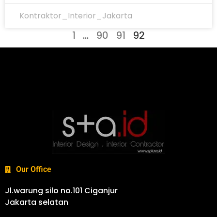
Kontraktor_Interior_Jakarta
1
…
90
91
92
Our Office
Jl.warung silo no.101 Ciganjur
Jakarta selatan