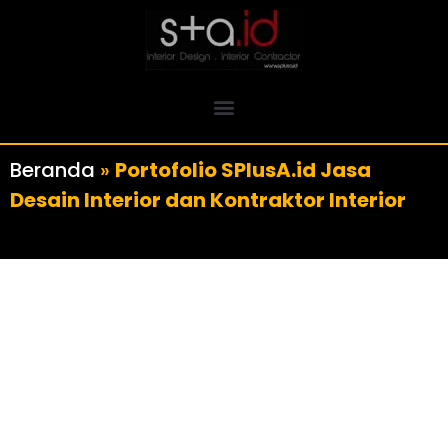
Beranda
»
Portofolio SPlusA.id Jasa
Desain Interior dan Kontraktor Interior