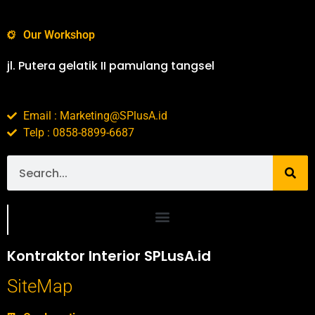
Our Workshop
jl. Putera gelatik II pamulang tangsel
Email : Marketing@SPlusA.id
Telp : 0858-8899-6687
Portofolio SPlusA.id Jasa Desain Interior dan Kontraktor Interior
Kontraktor Interior SPLusA.id
SiteMap