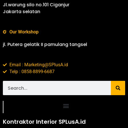
Jl.warung silo no.101 Ciganjur
Jakarta selatan
Our Workshop
jl. Putera gelatik II pamulang tangsel
Email : Marketing@SPlusA.id
Telp : 0858-8899-6687
Portofolio SPlusA.id Jasa Desain Interior dan Kontraktor Interior
Kontraktor Interior SPLusA.id