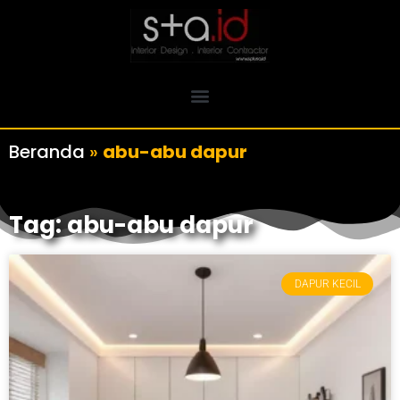
Beranda
»
abu-abu dapur
Tag: abu-abu dapur
DAPUR KECIL