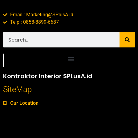
Email : Marketing@SPlusA.id
Telp : 0858-8899-6687
Portofolio SPlusA.id Jasa Desain Interior dan Kontraktor Interior
Kontraktor Interior SPLusA.id
SiteMap
Our Location