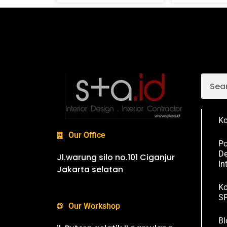
Ko
Our Office
Po
De
Jl.warung silo no.101 Ciganjur
In
Jakarta selatan
Ko
SP
Our Workshop
Bl