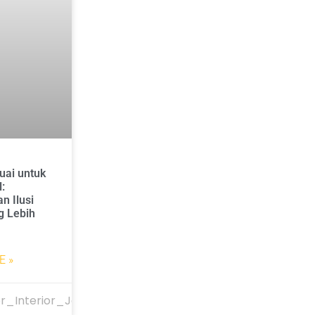
uai untuk
l:
n Ilusi
g Lebih
E »
r_Interior_Jakarta