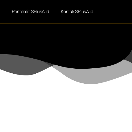
d
Portofolio SPlusA.id
Kontak SPlusA.id