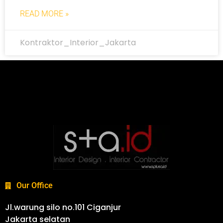
READ MORE »
Kontraktor_Interior_Jakarta
Our Office
Jl.warung silo no.101 Ciganjur
Jakarta selatan