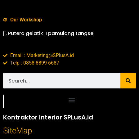
Our Workshop
jl. Putera gelatik II pamulang tangsel
Email : Marketing@SPlusA.id
Telp : 0858-8899-6687
Portofolio SPlusA.id Jasa Desain Interior dan Kontraktor Interior
Kontraktor Interior SPLusA.id
SiteMap