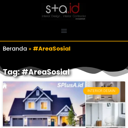
Beranda
»
#AreaSosial
Tag: #AreaSosial
INTERIOR DESAIN