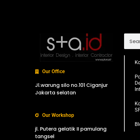
Ko
Our Office
Po
De
Jl.warung silo no.101 Ciganjur
In
Jakarta selatan
Ko
SP
Our Workshop
Bl
jl. Putera gelatik II pamulang
tangsel