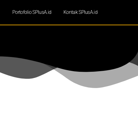
d
Portofolio SPlusA.id
Kontak SPlusA.id