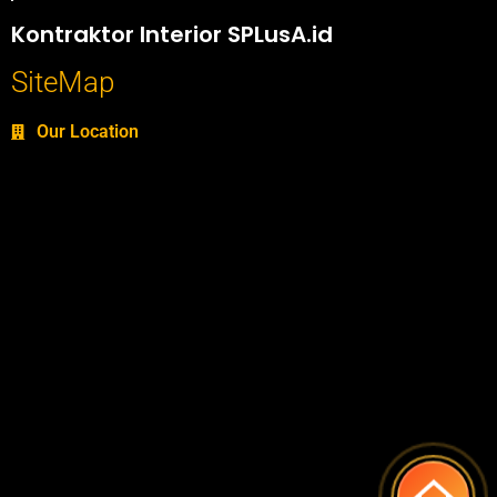
Portofolio SPlusA.id Jasa Desain Interior dan Kontraktor Interior
Kontraktor Interior SPLusA.id
SiteMap
Our Location