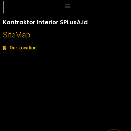
Portofolio SPlusA.id Jasa Desain Interior dan Kontraktor Interior
Kontraktor Interior SPLusA.id
SiteMap
Our Location