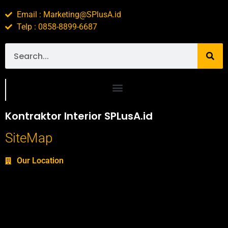
Email : Marketing@SPlusA.id
Telp : 0858-8899-6687
Portofolio SPlusA.id Jasa Desain Interior dan Kontraktor Interior
Kontraktor Interior SPLusA.id
SiteMap
Our Location