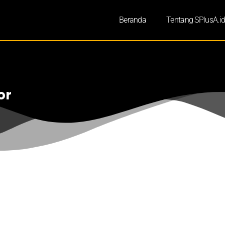
Beranda
Tentang SPlusA.i
or