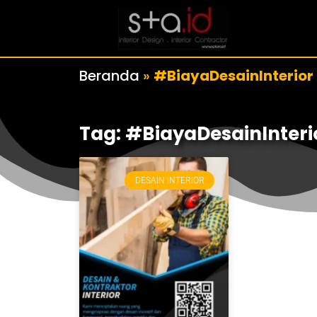
Beranda
»
#BiayaDesainInterior
Tag: #BiayaDesainInteri
DESAIN INTERIOR