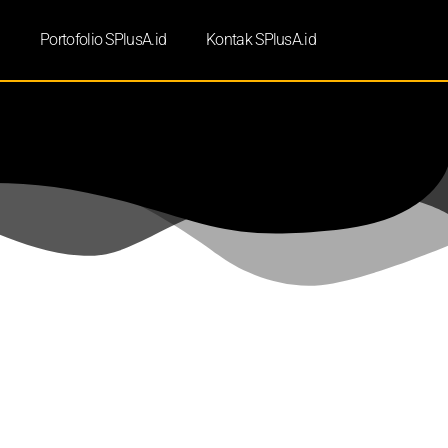
d
Portofolio SPlusA.id
Kontak SPlusA.id