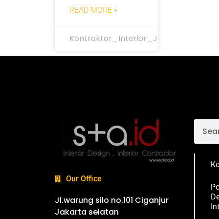
READ MORE »
Kontraktor_Interior_Jakarta
Ko
Our Office
Po
De
Jl.warung silo no.101 Ciganjur
In
Jakarta selatan