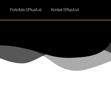
d
Portofolio SPlusA.id
Kontak SPlusA.id