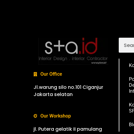
Ko
Our Office
Po
De
Jl.warung silo no.101 Ciganjur
In
Jakarta selatan
Ko
SP
Our Workshop
Bl
jl. Putera gelatik II pamulang