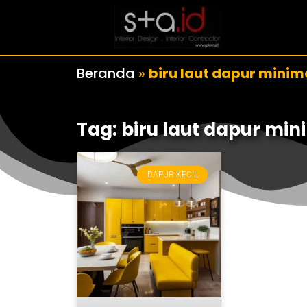
Beranda
»
biru laut dapur minim
Tag: biru laut dapur min
DAPUR KECIL