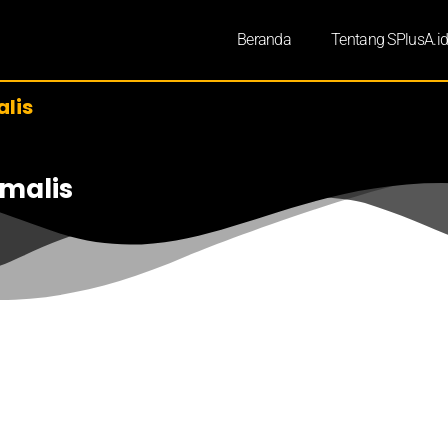
Beranda
Tentang SPlusA.i
alis
imalis