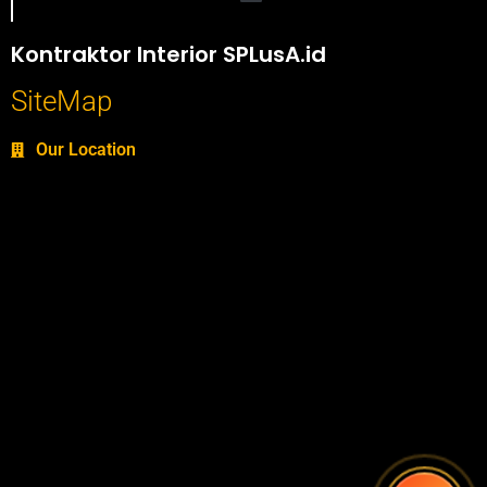
Portofolio SPlusA.id Jasa Desain Interior dan Kontraktor Interior
Kontraktor Interior SPLusA.id
SiteMap
Our Location