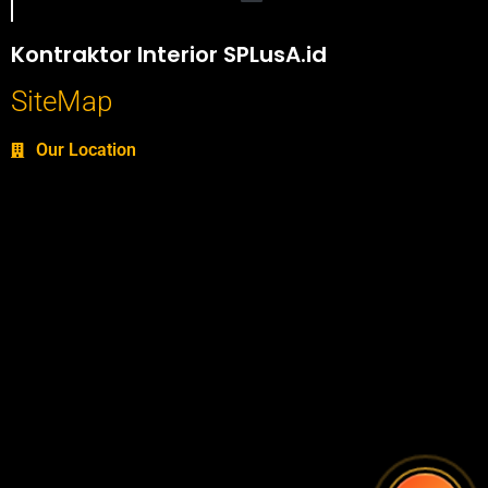
Portofolio SPlusA.id Jasa Desain Interior dan Kontraktor Interior
Kontraktor Interior SPLusA.id
SiteMap
Our Location