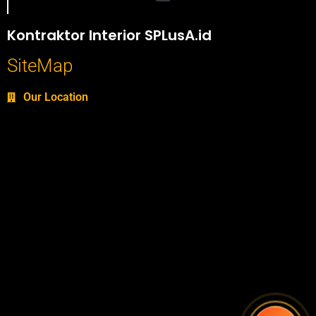
Portofolio SPlusA.id Jasa Desain Interior dan Kontraktor Interior
Kontraktor Interior SPLusA.id
SiteMap
Our Location