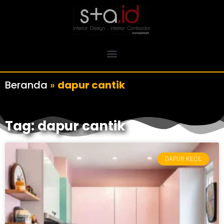
Beranda
»
dapur cantik
Tag: dapur cantik
DAPUR KECIL