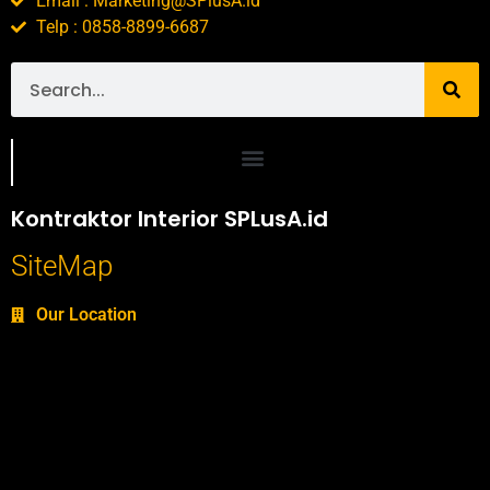
Email : Marketing@SPlusA.id
Telp : 0858-8899-6687
Portofolio SPlusA.id Jasa Desain Interior dan Kontraktor Interior
Kontraktor Interior SPLusA.id
SiteMap
Our Location