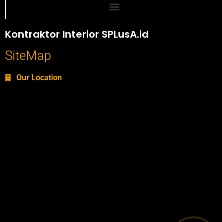
Portofolio SPlusA.id Jasa Desain Interior dan Kontraktor Interior
Kontraktor Interior SPLusA.id
SiteMap
Our Location