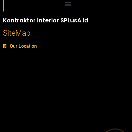
Portofolio SPlusA.id Jasa Desain Interior dan Kontraktor Interior
Kontraktor Interior SPLusA.id
SiteMap
Our Location