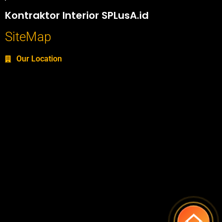
Portofolio SPlusA.id Jasa Desain Interior dan Kontraktor Interior
Kontraktor Interior SPLusA.id
SiteMap
Our Location