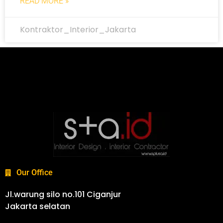
READ MORE »
Kontraktor_Interior_Jakarta
Our Office
Jl.warung silo no.101 Ciganjur
Jakarta selatan