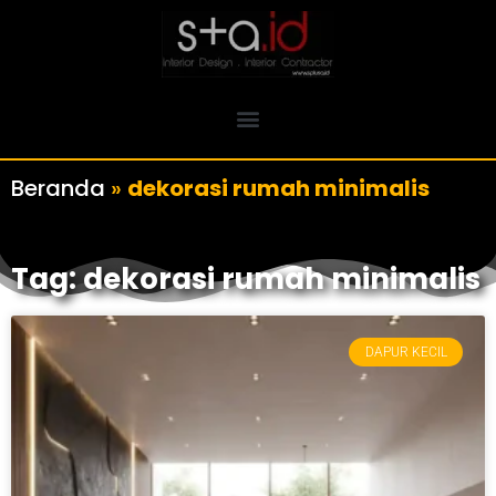
Beranda
»
dekorasi rumah minimalis
Tag: dekorasi rumah minimalis
DAPUR KECIL