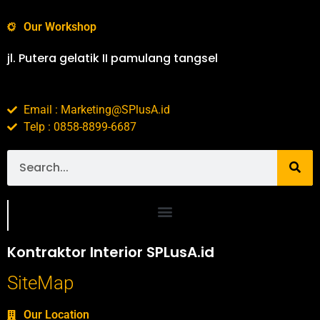
Our Workshop
jl. Putera gelatik II pamulang tangsel
Email : Marketing@SPlusA.id
Telp : 0858-8899-6687
Portofolio SPlusA.id Jasa Desain Interior dan Kontraktor Interior
Kontraktor Interior SPLusA.id
SiteMap
Our Location