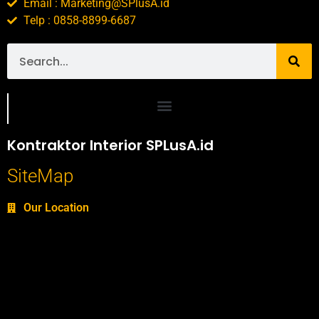
Email : Marketing@SPlusA.id
Telp : 0858-8899-6687
Portofolio SPlusA.id Jasa Desain Interior dan Kontraktor Interior
Kontraktor Interior SPLusA.id
SiteMap
Our Location