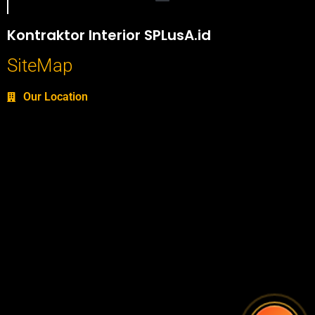
Portofolio SPlusA.id Jasa Desain Interior dan Kontraktor Interior
Kontraktor Interior SPLusA.id
SiteMap
Our Location