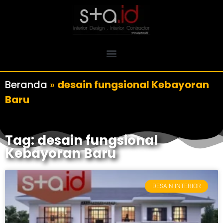
Beranda
»
desain fungsional Kebayoran
Baru
Tag: desain fungsional
Kebayoran Baru
DESAIN INTERIOR