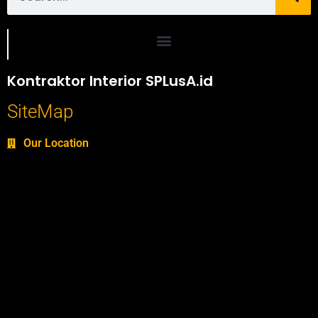
Portofolio SPlusA.id Jasa Desain Interior dan Kontraktor Interior
Kontraktor Interior SPLusA.id
SiteMap
Our Location