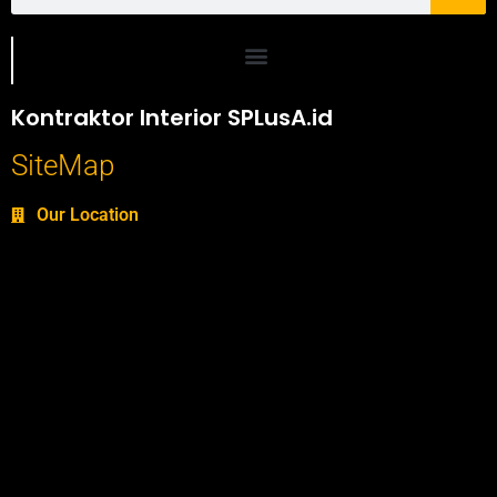
Portofolio SPlusA.id Jasa Desain Interior dan Kontraktor Interior
Kontraktor Interior SPLusA.id
SiteMap
Our Location