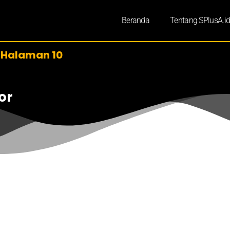
Beranda
Tentang SPlusA.i
»
Halaman 10
or