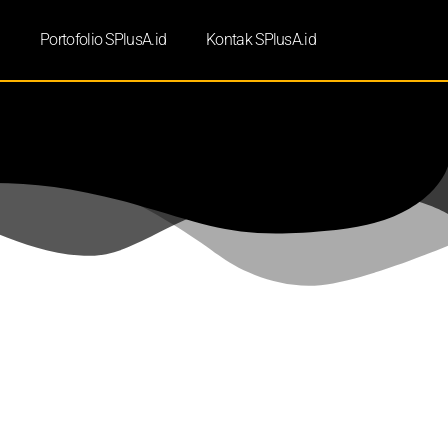
d
Portofolio SPlusA.id
Kontak SPlusA.id