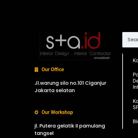
Ko
Our Office
Po
De
Jl.warung silo no.101 Ciganjur
In
Jakarta selatan
Ko
SP
Our Workshop
Bl
jl. Putera gelatik II pamulang
tangsel