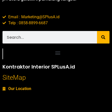
Email : Marketing@SPlusA.id
Telp : 0858-8899-6687
Portofolio SPlusA.id Jasa Desain Interior dan Kontraktor Interior
Kontraktor Interior SPLusA.id
SiteMap
Our Location