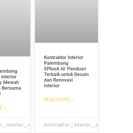
Kontraktor Interior
Palembang
SPlusA.id: Panduan
alembang
Terbaik untuk Desain
interior
dan Renovasi
g: Mewah
Interior
h Bersama
D
READ MORE »
E »
r_Interior_Jakarta
Kontraktor_Interior_Jakarta