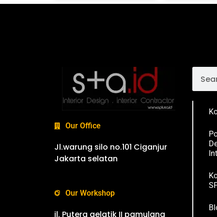
Ko
Our Office
Po
De
Jl.warung silo no.101 Ciganjur
In
Jakarta selatan
Ko
SP
Our Workshop
Bl
jl. Putera gelatik II pamulang