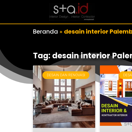
Beranda
»
desain interior Palem
Tag: desain interior Pa
DESAIN DAN RENOVASI
DESA