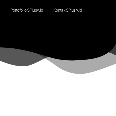
d
Portofolio SPlusA.id
Kontak SPlusA.id