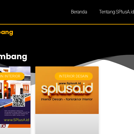
Beranda
Tentang SPlusA.i
bang
lembang
IN INTERIOR
INTERIOR DESAIN