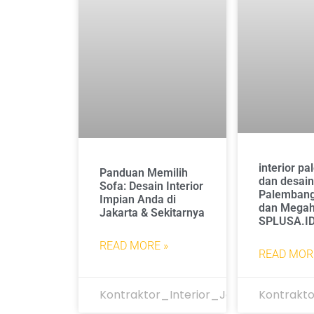
interior p
Panduan Memilih
dan desain 
Sofa: Desain Interior
Palemban
Impian Anda di
dan Mega
Jakarta & Sekitarnya
SPLUSA.I
READ MORE »
READ MOR
Kontraktor_Interior_Jakarta
Kontrakto