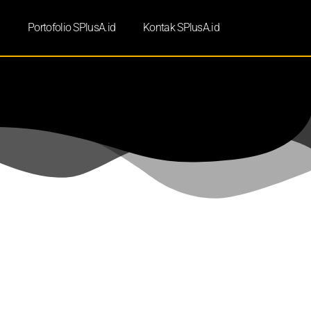
d
Portofolio SPlusA.id
Kontak SPlusA.id