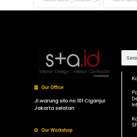
Ko
Our Office
Po
De
Jl.warung silo no.101 Ciganjur
In
Jakarta selatan
Ko
SP
Our Workshop