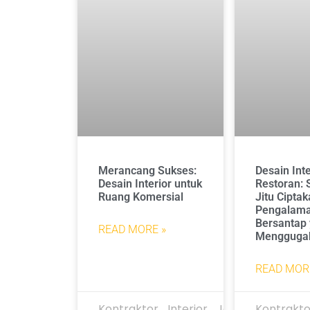
Merancang Sukses:
Desain Inte
Desain Interior untuk
Restoran: 
Ruang Komersial
Jitu Cipta
Pengalam
Bersantap
READ MORE »
Menggugah
READ MOR
Kontraktor_Interior_Jakarta
Kontrakto