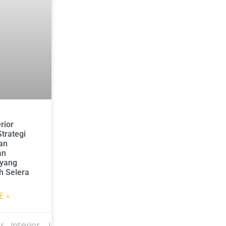
rior
Strategi
kan
an
 yang
 Selera
E »
r_Interior_Jakarta