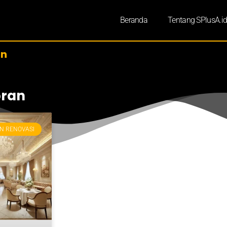
Beranda
Tentang SPlusA.i
an
oran
N RENOVASI