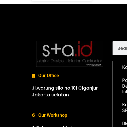
Ko
Our Office
Po
De
Jl.warung silo no.101 Ciganjur
In
Jakarta selatan
Ko
SP
Our Workshop
Bl