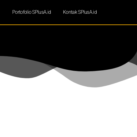
d
Portofolio SPlusA.id
Kontak SPlusA.id