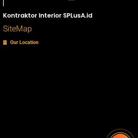
Portofolio SPlusA.id Jasa Desain Interior dan Kontraktor Interior
Kontraktor Interior SPLusA.id
SiteMap
Our Location