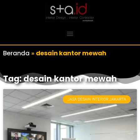
Beranda
»
desain kantor mewah
Tag: desain kantor mewah
JASA DESAIN INTERIOR JAKARTA