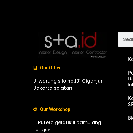
Ko
Our Office
Po
De
Jl.warung silo no.101 Ciganjur
In
Jakarta selatan
Ko
SP
Our Workshop
Bl
jl. Putera gelatik II pamulang
tangsel