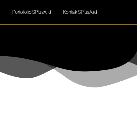
d
Portofolio SPlusA.id
Kontak SPlusA.id