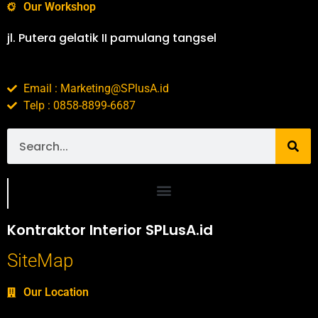
Our Workshop
jl. Putera gelatik II pamulang tangsel
Email : Marketing@SPlusA.id
Telp : 0858-8899-6687
Portofolio SPlusA.id Jasa Desain Interior dan Kontraktor Interior
Kontraktor Interior SPLusA.id
SiteMap
Our Location