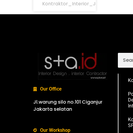
Kontraktor_Interior_Jakarta
Ko
Our Office
Po
De
Jl.warung silo no.101 Ciganjur
In
Jakarta selatan
Ko
SP
Our Workshop