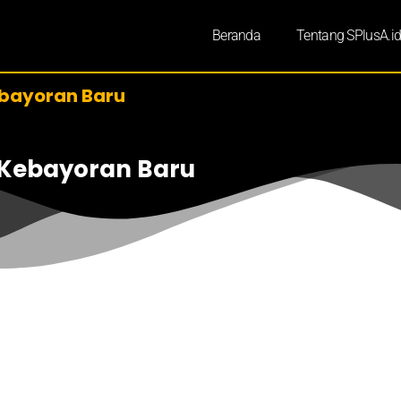
Beranda
Tentang SPlusA.i
ebayoran Baru
 Kebayoran Baru