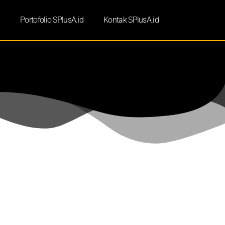
d
Portofolio SPlusA.id
Kontak SPlusA.id