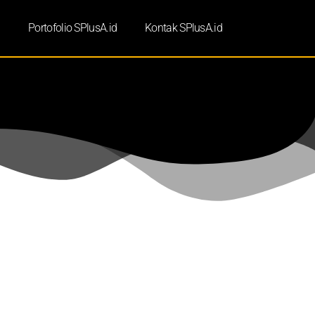
d
Portofolio SPlusA.id
Kontak SPlusA.id