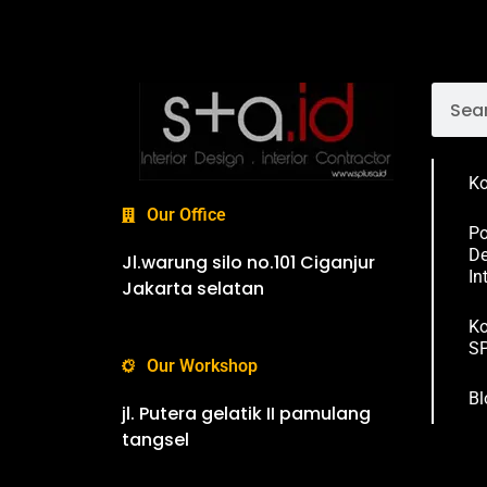
Ko
Our Office
Po
De
Jl.warung silo no.101 Ciganjur
In
Jakarta selatan
Ko
SP
Our Workshop
Bl
jl. Putera gelatik II pamulang
tangsel