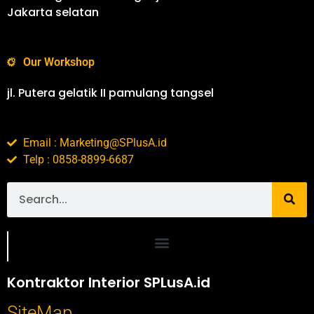
Jakarta selatan
Our Workshop
jl. Putera gelatik II pamulang tangsel
Email : Marketing@SPlusA.id
Telp : 0858-8899-6687
Portofolio SPlusA.id Jasa Desain Interior dan Kontraktor Interior
Kontraktor Interior SPLusA.id
SiteMap