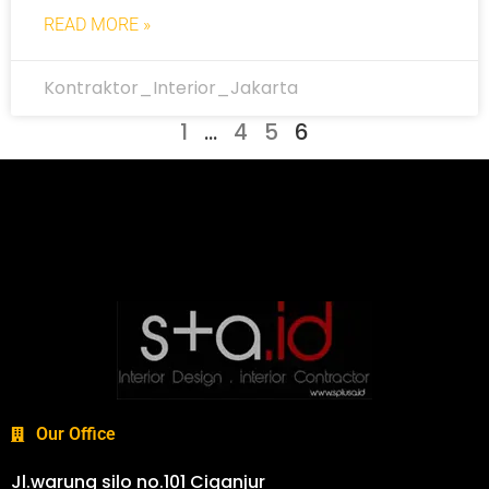
READ MORE »
Kontraktor_Interior_Jakarta
1
…
4
5
6
Our Office
Jl.warung silo no.101 Ciganjur