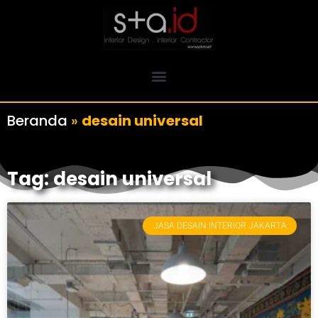
Beranda
»
desain universal
Tag: desain universal
JASA DESAIN INTERIOR JAKARTA