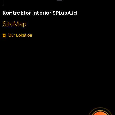
Portofolio SPlusA.id Jasa Desain Interior dan Kontraktor Interior
Kontraktor Interior SPLusA.id
SiteMap
Our Location