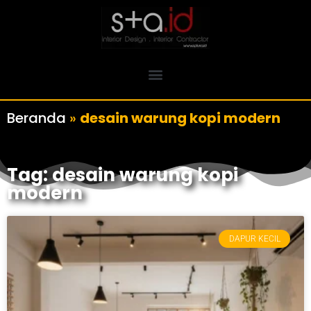
Beranda
»
desain warung kopi modern
Tag: desain warung kopi
modern
DAPUR KECIL