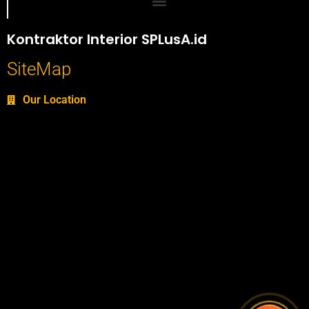
Portofolio SPlusA.id Jasa Desain Interior dan Kontraktor Interior
Kontraktor Interior SPLusA.id
SiteMap
Our Location