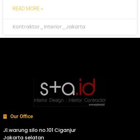
READ MORE »
Kontraktor_Interior_Jakarta
Our Office
Jl.warung silo no.101 Ciganjur
Jakarta selatan