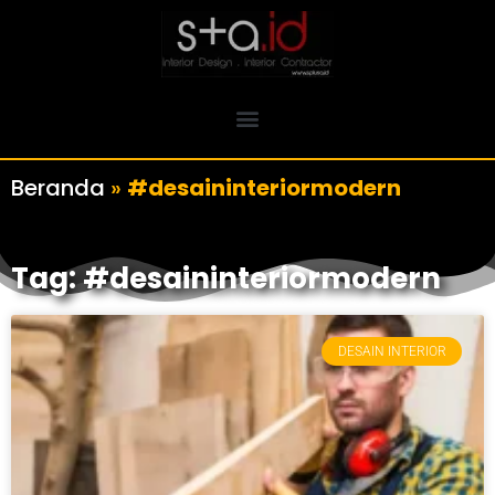
Beranda
»
#desaininteriormodern
Tag: #desaininteriormodern
DESAIN INTERIOR