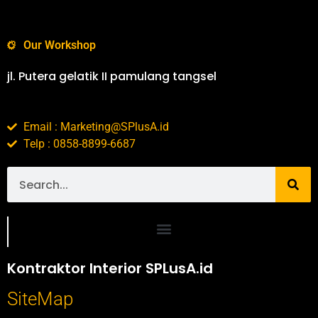
Our Workshop
jl. Putera gelatik II pamulang tangsel
Email : Marketing@SPlusA.id
Telp : 0858-8899-6687
Portofolio SPlusA.id Jasa Desain Interior dan Kontraktor Interior
Kontraktor Interior SPLusA.id
SiteMap