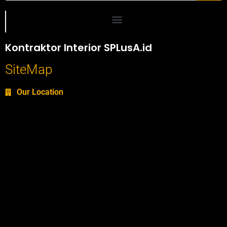
Portofolio SPlusA.id Jasa Desain Interior dan Kontraktor Interior
Kontraktor Interior SPLusA.id
SiteMap
Our Location