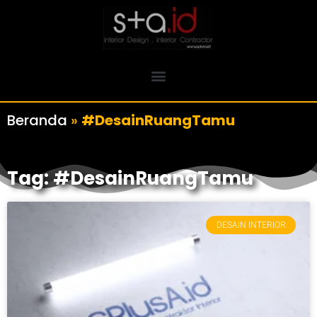
Beranda
»
#DesainRuangTamu
Tag: #DesainRuangTamu
DESAIN INTERIOR