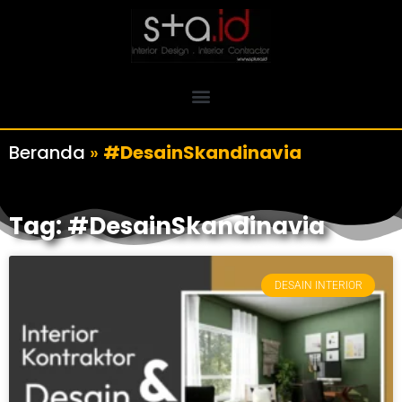
Beranda
»
#DesainSkandinavia
Tag: #DesainSkandinavia
DESAIN INTERIOR