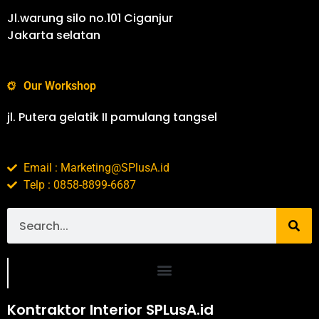
Jl.warung silo no.101 Ciganjur
Jakarta selatan
Our Workshop
jl. Putera gelatik II pamulang tangsel
Email : Marketing@SPlusA.id
Telp : 0858-8899-6687
Portofolio SPlusA.id Jasa Desain Interior dan Kontraktor Interior
Kontraktor Interior SPLusA.id