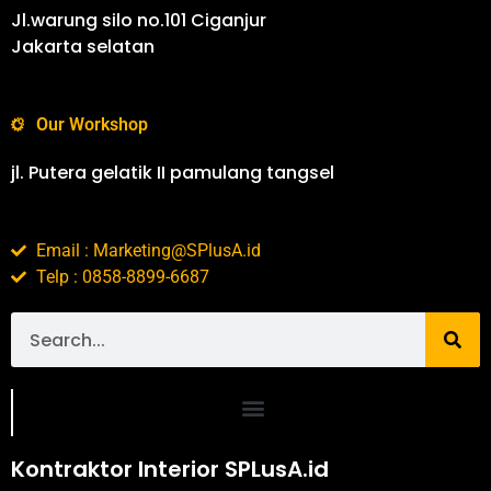
Jl.warung silo no.101 Ciganjur
Jakarta selatan
Our Workshop
jl. Putera gelatik II pamulang tangsel
Email : Marketing@SPlusA.id
Telp : 0858-8899-6687
Portofolio SPlusA.id Jasa Desain Interior dan Kontraktor Interior
Kontraktor Interior SPLusA.id