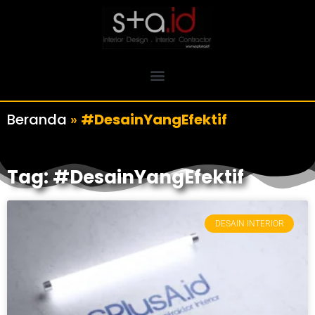
Beranda
»
#DesainYangEfektif
Tag: #DesainYangEfektif
DESAIN INTERIOR